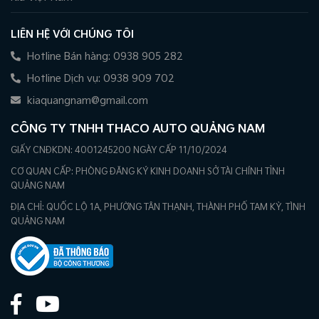
LIÊN HỆ VỚI CHÚNG TÔI
Hotline Bán hàng: 0938 905 282
Hotline Dịch vụ: 0938 909 702
kiaquangnam@gmail.com
CÔNG TY TNHH THACO AUTO QUẢNG NAM
GIẤY CNĐKDN: 4001245200 NGÀY CẤP 11/10/2024
CƠ QUAN CẤP: PHÒNG ĐĂNG KÝ KINH DOANH SỞ TÀI CHÍNH TỈNH
QUẢNG NAM
ĐỊA CHỈ: QUỐC LỘ 1A, PHƯỜNG TÂN THẠNH, THÀNH PHỐ TAM KỲ, TÌNH
QUẢNG NAM