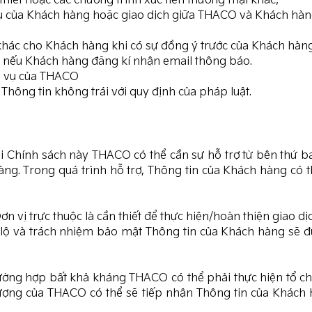
 thiết hoặc các chương trình xúc tiến thương mại khác;
h vụ của Khách hàng hoặc giao dịch giữa THACO và Khách hàn
 khác cho Khách hàng khi có sự đồng ý trước của Khách hàng
O nếu Khách hàng đăng kí nhận email thông báo.
ch vụ của THACO
ông tin không trái với quy định của pháp luật.
i Chính sách này THACO có thể cần sự hỗ trợ từ bên thứ ba 
ng. Trong quá trình hỗ trợ, Thông tin của Khách hàng có t
ơn vị trực thuộc là cần thiết để thực hiện/hoàn thiện giao d
t lộ và trách nhiệm bảo mật Thông tin của Khách hàng sẽ 
ường hợp bất khả kháng THACO có thể phải thực hiện tổ chứ
ượng của THACO có thể sẽ tiếp nhận Thông tin của Khách h