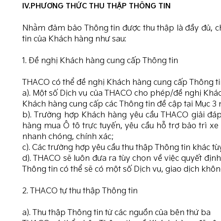
IV.PHƯƠNG THỨC THU THẬP THÔNG TIN
Nhằm đảm bảo Thông tin được thu thập là đầy đủ, c
tin của Khách hàng như sau:
1. Đề nghị Khách hàng cung cấp Thông tin
THACO có thể đề nghị Khách hàng cung cấp Thông tin
a). Một số Dịch vụ của THACO cho phép/đề nghị Khách
Khách hàng cung cấp các Thông tin đề cập tại Mục 3 
b). Trường hợp Khách hàng yêu cầu THACO giải đáp
hàng mua Ô tô trực tuyến, yêu cầu hỗ trợ bảo trì x
nhanh chóng, chính xác;
c). Các trường hợp yêu cầu thu thập Thông tin khác t
d). THACO sẽ luôn đưa ra tùy chọn về việc quyết đị
Thông tin có thể sẽ có một số Dịch vụ, giao dịch khô
2. THACO tự thu thập Thông tin
a). Thu thập Thông tin từ các nguồn của bên thứ ba