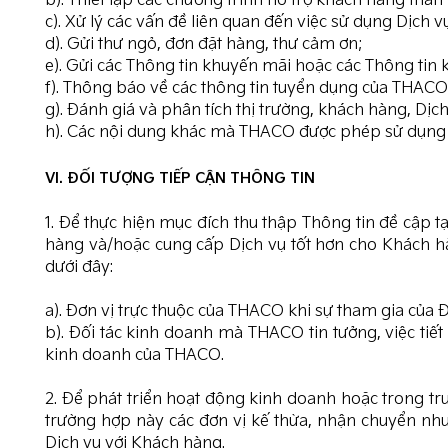
b). Thiết lập các chương trình hỗ trợ khách hàng thân
c). Xử lý các vấn đề liên quan đến việc sử dụng Dịc
d). Gửi thư ngỏ, đơn đặt hàng, thư cảm ơn;
e). Gửi các Thông tin khuyến mãi hoặc các Thông tin
f). Thông báo về các thông tin tuyển dụng của THAC
g). Đánh giá và phân tích thị trường, khách hàng, Dị
h). Các nội dung khác mà THACO được phép sử dụng Th
VI. ĐỐI TƯỢNG TIẾP CẬN THÔNG TIN
1. Để thực hiện mục đích thu thập Thông tin đề cập tạ
hàng và/hoặc cung cấp Dịch vụ tốt hơn cho Khách hà
dưới đây:
a). Đơn vị trực thuộc của THACO khi sự tham gia của Đ
b). Đối tác kinh doanh mà THACO tin tưởng, việc tiế
kinh doanh của THACO.
2. Để phát triển hoạt động kinh doanh hoặc trong tr
trường hợp này các đơn vị kế thừa, nhận chuyển nh
Dịch vụ với Khách hàng.