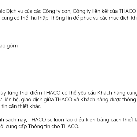
c Dịch vụ của các Công ty con, Công ty liên kết của THACO (
cũng có thể thu thập Thông tin để phục vụ các mục đích khá
bao gồm:
c, tùy từng thời điểm THACO có thể yêu cầu Khách hàng c
iên hệ, giao dịch giữa THACO và Khách hàng được thông su
tin cần thiết khác.
ính sách này, THACO sẽ luôn tạo điều kiện bằng cách thiết
hối cung cấp Thông tin cho THACO.