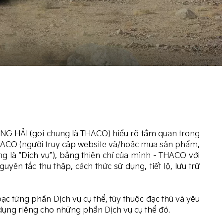
 HẢI (gọi chung là THACO) hiểu rõ tầm quan trọng
 THACO (người truy cập website và/hoặc mua sản phẩm,
g là “Dịch vụ”), bằng thiện chí của mình - THACO với
n tắc thu thập, cách thức sử dụng, tiết lộ, lưu trữ
ặc từng phần Dịch vụ cụ thể, tùy thuộc đặc thù và yêu
dụng riêng cho những phần Dịch vụ cụ thể đó.