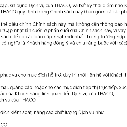
 cập, sử dụng Dịch vụ của THACO, và bất kỳ thời điểm nào
 THACO quy định trong Chính sách này (bao gồm cả các phần
ó thể điều chỉnh Chính sách này mà không cần thông báo 
n “Cập nhật lần cuối” ở phần cuối của Chính sách này, vì vậ
h sách để có các bản cập nhật mới nhất. Trong trường h
ó có nghĩa là Khách hàng đồng ý và chịu ràng buộc với (cá
hục vụ cho mục đích hỗ trợ, duy trì mối liên hệ với Khách 
i, quảng cáo hoặc cho các mục đích tiếp thị trực tiếp, xúc
ắc mắc của Khách hàng liên quan đến Dịch vụ của THACO;
ịch vụ của THACO.
đích kiểm soát, nâng cao chất lượng Dịch vụ như:
ACO;