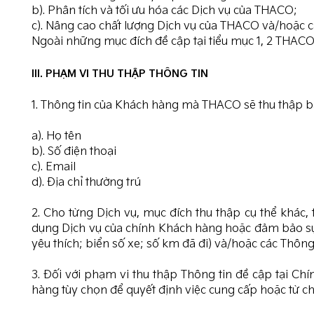
b). Phân tích và tối ưu hóa các Dịch vụ của THACO;
c). Nâng cao chất lượng Dịch vụ của THACO và/hoặc cá
Ngoài những mục đích đề cập tại tiểu mục 1, 2 THACO 
III. PHẠM VI THU THẬP THÔNG TIN
1. Thông tin của Khách hàng mà THACO sẽ thu thập 
a). Họ tên
b). Số điện thoại
c). Email
d). Địa chỉ thường trú
2. Cho từng Dịch vụ, mục đích thu thập cụ thể khá
dụng Dịch vụ của chính Khách hàng hoặc đảm bảo sự l
yêu thích; biển số xe; số km đã đi) và/hoặc các Thông 
3. Đối với phạm vi thu thập Thông tin đề cập tại Ch
hàng tùy chọn để quyết định việc cung cấp hoặc từ c