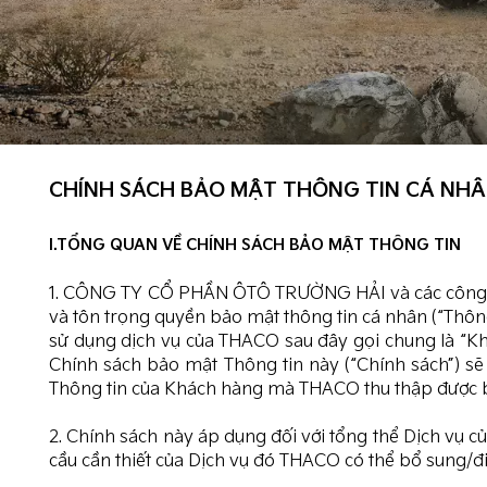
CHÍNH SÁCH BẢO MẬT THÔNG TIN CÁ NH
I.TỔNG QUAN VỀ CHÍNH SÁCH BẢO MẬT THÔNG TIN
1. CÔNG TY CỔ PHẦN ÔTÔ TRƯỜNG HẢI và các công t
và tôn trọng quyền bảo mật thông tin cá nhân (“Thôn
sử dụng dịch vụ của THACO sau đây gọi chung là “Khá
Chính sách bảo mật Thông tin này (“Chính sách”) sẽ
Thông tin của Khách hàng mà THACO thu thập được b
2. Chính sách này áp dụng đối với tổng thể Dịch vụ c
cầu cần thiết của Dịch vụ đó THACO có thể bổ sung/đ