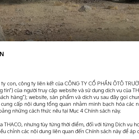
ÂN
y con, công ty liên kết của CÔNG TY CỔ PHẦN ÔTÔ TRƯỜNG
g tin”) của người truy cập website và sử dụng dịch vụ của
ch hàng”); website, sản phẩm và dịch vụ sau đây gọi chun
 cung cấp nội dung tổng quan nhằm minh bạch hóa các nguyê
ằng những cách thức nêu tại Mục 4 Chính sách này.
ủa THACO, nhưng tùy từng thời điểm, đối với từng Dịch vụ ho
iều chỉnh các nội dung liên quan đến Chính sách này để áp 