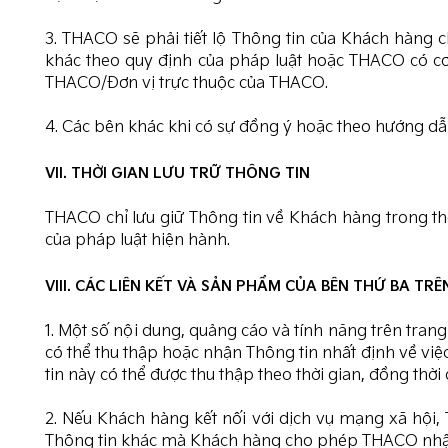
3. THACO sẽ phải tiết lộ Thông tin của Khách hàng
khác theo quy định của pháp luật hoặc THACO có cơ s
THACO/Đơn vị trực thuộc của THACO.
4. Các bên khác khi có sự đồng ý hoặc theo hướng d
VII. THỜI GIAN LƯU TRỮ THÔNG TIN
THACO chỉ lưu giữ Thông tin về Khách hàng trong th
của pháp luật hiện hành.
VIII. CÁC LIÊN KẾT VÀ SẢN PHẨM CỦA BÊN THỨ BA TRÊ
1. Một số nội dung, quảng cáo và tính năng trên tra
có thể thu thập hoặc nhận Thông tin nhất định về vi
tin này có thể được thu thập theo thời gian, đồng thời
2. Nếu Khách hàng kết nối với dịch vụ mạng xã hội
Thông tin khác mà Khách hàng cho phép THACO nhận k