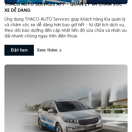
THACO AUTO SERVICES APP – QUẢN LÝ VÀ CHĂM SÓC
XE DỄ DÀNG
Ứng dụng THACO AUTO Services giúp khách hàng Kia quản lý
và chăm sóc xe dễ dàng hơn bao giờ hết – từ đặt lịch dịch vụ,
theo dõi bảo dưỡng đến cập nhật tiến độ sửa chữa và nhận ưu
đãi nhanh chóng ngay trên điện thoại.
Đặt hẹn
Xem thêm