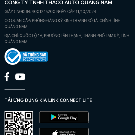
CÔNG TY TNHH THACO AUTO QUẢNG NAM
GIẤY CNĐKDN: 4001245200 NGÀY CẤP 11/10/2024
CƠ QUAN CẤP: PHÒNG ĐĂNG KÝ KINH DOANH SỞ TÀI CHÍNH TỈNH
QUẢNG NAM
ĐỊA CHỈ: QUỐC LỘ 1A, PHƯỜNG TÂN THẠNH, THÀNH PHỐ TAM KỲ, TÌNH
QUẢNG NAM
TẢI ỨNG DỤNG KIA LINK CONNECT LITE